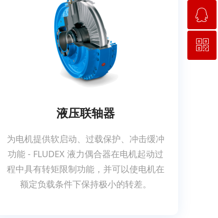
ꁗ
18561908625
ꀥ
QQ客服
微信客服
液压联轴器
为电机提供软启动、过载保护、冲击缓冲
功能 - FLUDEX 液力偶合器在电机起动过
程中具有转矩限制功能，并可以使电机在
额定负载条件下保持极小的转差。