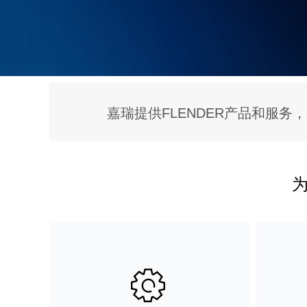
嘉瑞提供FLENDER产品和服
ꂉ