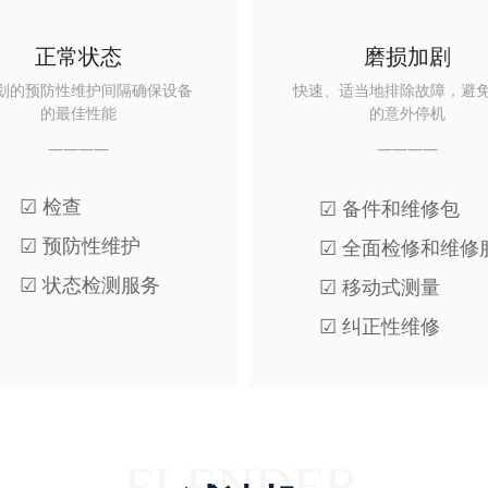
正常状态
磨损加剧
划的预防性维护间隔确保设备
快速、适当地排除故障，避
的最佳性能
的意外停机
————
————
☑ 检查
☑ 备件和维修包
☑ 预防性维护
☑ 全面检修和维修
☑ 状态检测服务
☑ 移动式测量
☑ 纠正性维修
FLENDER